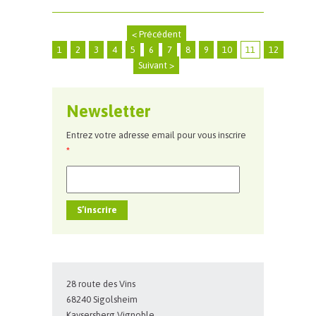
< Précédent
1
2
3
4
5
6
7
8
9
10
11
12
Suivant >
Newsletter
Entrez votre adresse email pour vous inscrire
*
S’inscrire
28 route des Vins
68240 Sigolsheim
Kaysersberg Vignoble